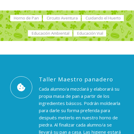
Horno de Pan
Circuito Aventura
Cuidando el Huerto
Educación Ambiental
Educación Vial
Taller Maestro panadero
Cada alumno/a mezclará y elaborará su
propia masa de pan a partir de los
ingredientes básicos. Podrán moldearla
para darle su forma preferida para
después meterlo en nuestro horno de
piedra. Al finalizar cada alumno/a se
llevará su pan a casa. Las higiene estará