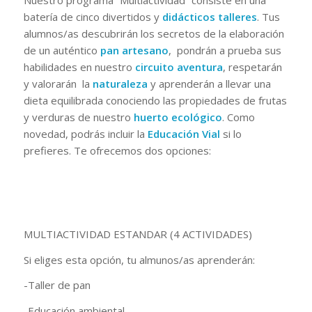
Nuestro programa “Multiactividad” consiste en una
batería de cinco divertidos y
didácticos talleres
. Tus
alumnos/as descubrirán los secretos de la elaboración
de un auténtico
pan artesano
, pondrán a prueba sus
habilidades en nuestro
circuito aventura
, respetarán
y valorarán la
naturaleza
y aprenderán a llevar una
dieta equilibrada conociendo las propiedades de frutas
y verduras de nuestro
huerto ecológico
. Como
novedad, podrás incluir la
Educación Vial
si lo
prefieres. Te ofrecemos dos opciones:
MULTIACTIVIDAD ESTANDAR (4 ACTIVIDADES)
Si eliges esta opción, tu almunos/as aprenderán:
-Taller de pan
-Educación ambiental