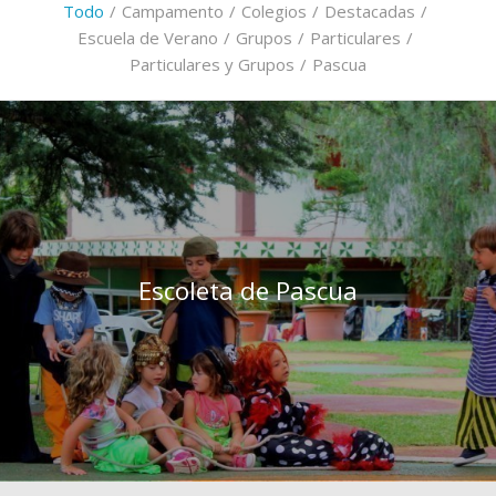
Todo
/
Campamento
/
Colegios
/
Destacadas
/
Escuela de Verano
/
Grupos
/
Particulares
/
Particulares y Grupos
/
Pascua
Escoleta de Pascua