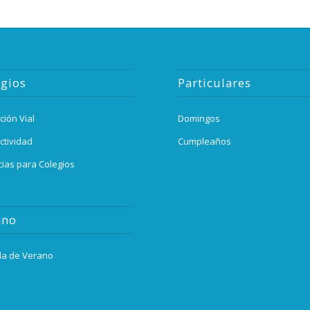
egios
Particulares
ción Vial
Domingos
ctividad
Cumpleaños
cias para Colegios
ano
la de Verano