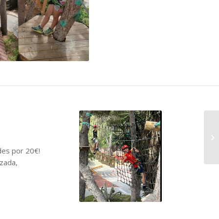
des por 20€!
izada,