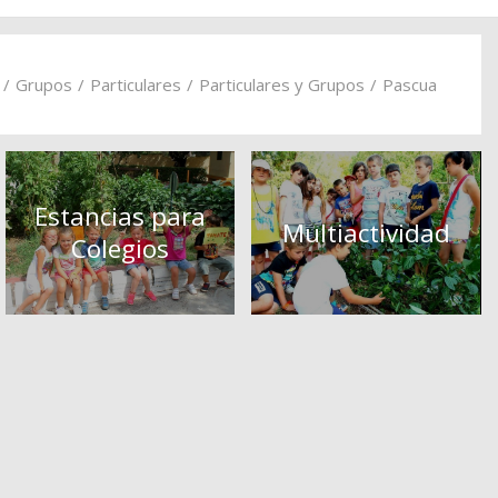
/
Grupos
/
Particulares
/
Particulares y Grupos
/
Pascua
Estancias para
Multiactividad
Colegios