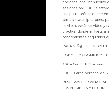
opciones; adquirir nuestro 
sesiones por 30€. La activ
una parte teórica donde en 
tema a tratar (peatones, pa
auxilios), verán un video y r
práctica, donde en karts a
conocimientos adquiridos en
PARA NIÑ@S DE INFANTIL
TODOS LOS DOMINGOS A L
10€ – Carné de 1 sesión
30€ – Carné personal de 5
RESERVAS POR WHATSAPP 
SUS NOMBRES Y EL CURS