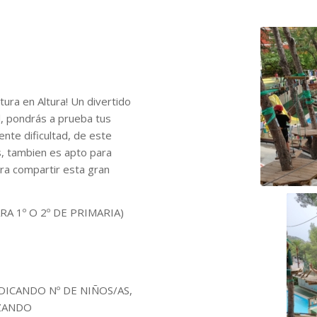
ra en Altura! Un divertido
l, pondrás a prueba tus
nte dificultad, de este
, tambien es apto para
ara compartir esta gran
RA 1º O 2º DE PRIMARIA)
DICANDO Nº DE NIÑOS/AS,
IZANDO