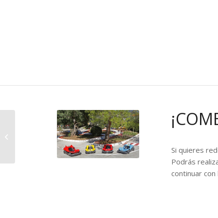
¡COM
Escuela de Verano
Si quieres re
Podrás realiza
continuar con 