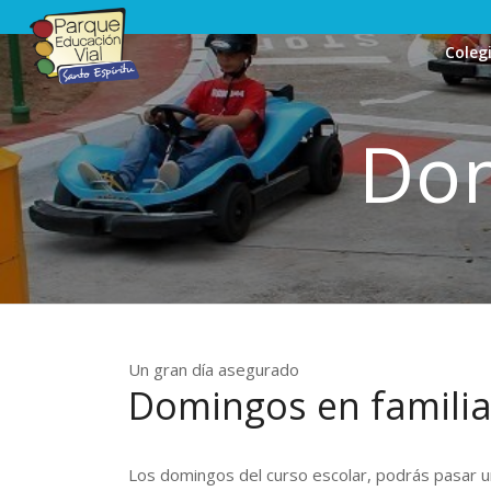
Coleg
Dom
Un gran día asegurado
Domingos en famili
Los domingos del curso escolar, podrás pasar u