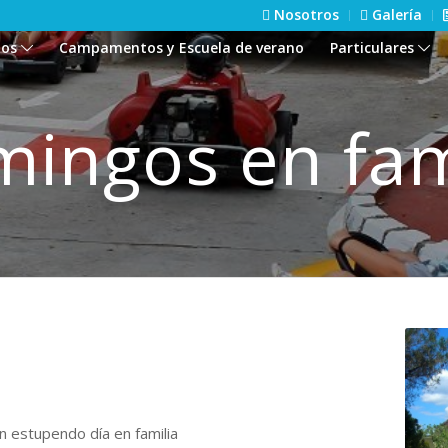
Nosotros
Galería
ios
Campamentos y Escuela de verano
Particulares
ingos en fam
a
n estupendo día en familia