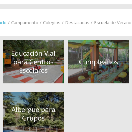
odo
/
Campamento
/
Colegios
/
Destacadas
/
Escuela de Verano
Educación Vial
para Centros
Cumpleaños
Escolares
Albergue para
Grupos