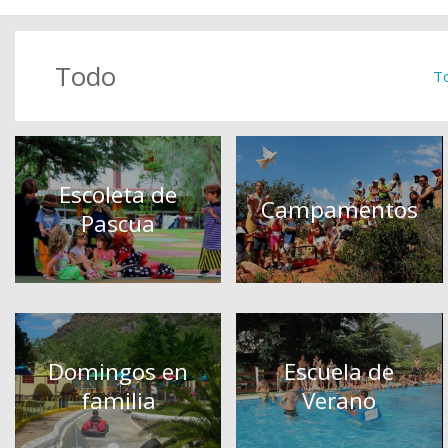
Todo
T
Escoleta de
Campamentos
Pascua
Domingos en
Escuela de
familia
Verano